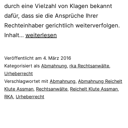
durch eine Vielzahl von Klagen bekannt
dafür, dass sie die Ansprüche Ihrer
Rechteinhaber gerichtlich weiterverfolgen.
Abmahnung
Inhalt…
weiterlesen
|
Reichelt
Veröffentlicht am
4. März 2016
Klute
Kategorisiert als
Abmahnung
,
rka Rechtsanwälte
,
Assmann
Urheberrecht
Verschlagwortet mit
Abmahnung
,
Abmahnung Reichelt
.rka
Klute Assman
,
Rechtsanwälte
,
Reichelt Klute Assman
,
Rechtsanwälte
RKA
,
Urheberrecht
|
Urheberrecht